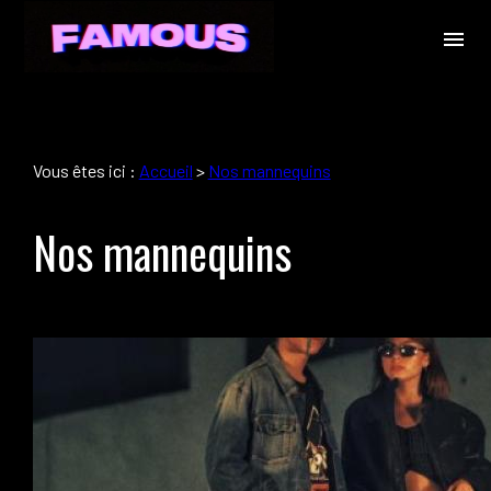
Panneau de gestion des cookies
menu
Vous êtes ici :
Accueil
>
Nos mannequins
Nos mannequins