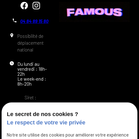
phone
04 84 89 15 80
place
Possibilité de
déplacement
national
watch_later
Du lundi au
vendredi :
18h-
22h
Le week-end :
8h-20h
Siret :
82966034900012
Le secret de nos cookies ?
Newsletter
Le respect de votre vie privée
Vous souhaitez être informé de notre activité ? Inscrivez-
Notre site utilise des cookies pour améliorer votre expérience
vous à notre newsletter